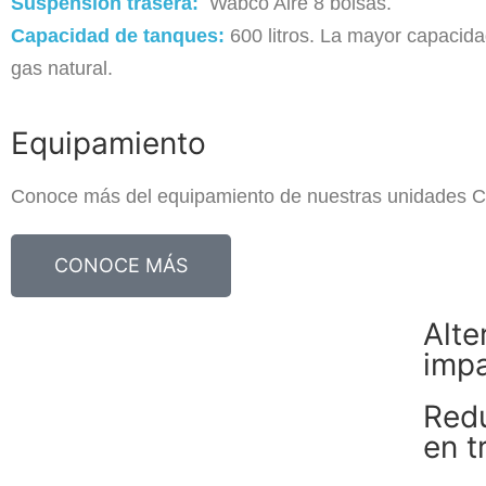
Suspensión trasera:
Wabco Aire 8 bolsas.
Capacidad de tanques:
600 litros. La mayor capacidad
gas natural.
Equipamiento
Conoce más del equipamiento de nuestras unidades
CONOCE MÁS
Alte
impa
Redu
en t