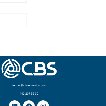
ventas@sitrakmexico.com
442 207 55 30